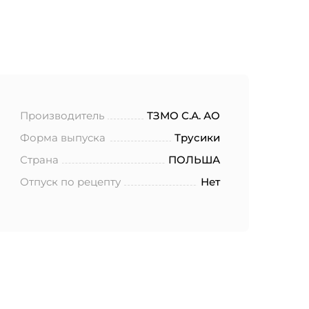
Производитель
ТЗМО С.А. АО
Форма выпуска
Трусики
Страна
ПОЛЬША
Отпуск по рецепту
Нет
ботку моих
.2006 года
еленных в