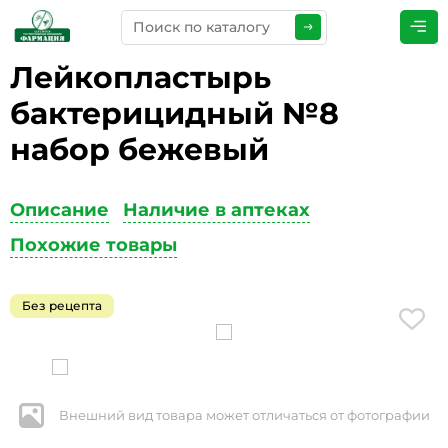
Лейкопластырь
ПРЕДСТАВЬТЕСЬ
*
бактерицидный №8
набор бежевый
ТЕЛЕФОН
*
Описание
Наличие в аптеках
Похожие товары
ЭЛЕКТРОННАЯ ПОЧТА
*
Без рецепта
КОММЕНТАРИИ
*
Внешний вид товара может отличаться от фотографии