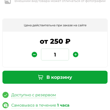
Внешний вид товара может отличаться от фотографии
Цена действительна при заказе на сайте
от 250 ₽
Защита от автоматических сообщений
Введите слово на картинке
*
В корзину
Доступно с резервом
* Нажимая кнопку «Отправить отзыв», я даю свое
согласие на обработку моих персональных данных, в
Самовывоз в течение
1 часа
соответствии с Федеральным законом от 27.07.2006 года