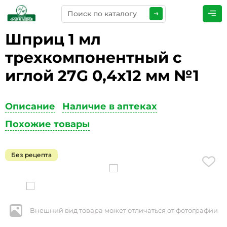
Шприц 1 мл
ПРЕДСТАВЬТЕСЬ
*
трехкомпонентный с
иглой 27G 0,4х12 мм №1
ТЕЛЕФОН
*
Описание
Наличие в аптеках
Похожие товары
ЭЛЕКТРОННАЯ ПОЧТА
*
Без рецепта
КОММЕНТАРИИ
*
Внешний вид товара может отличаться от фотографии