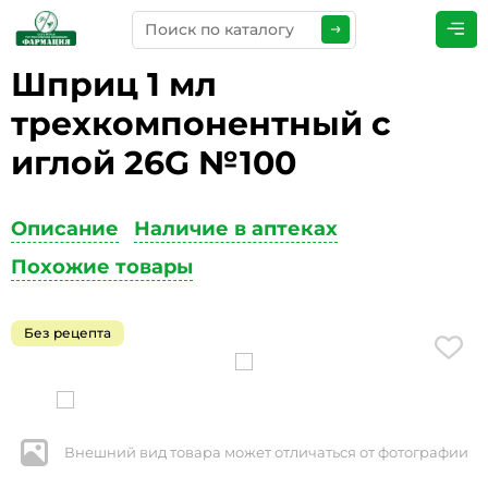
Шприц 1 мл
ПРЕДСТАВЬТЕСЬ
*
трехкомпонентный с
иглой 26G №100
ТЕЛЕФОН
*
Описание
Наличие в аптеках
Похожие товары
ЭЛЕКТРОННАЯ ПОЧТА
*
Без рецепта
КОММЕНТАРИИ
*
Внешний вид товара может отличаться от фотографии