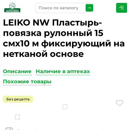
LEIKO NW Пластырь-
ПРЕДСТАВЬТЕСЬ
*
повязка рулонный 15
смх10 м фиксирующий на
нетканой основе
ТЕЛЕФОН
*
Описание
Наличие в аптеках
Похожие товары
ЭЛЕКТРОННАЯ ПОЧТА
*
Без рецепта
КОММЕНТАРИИ
*