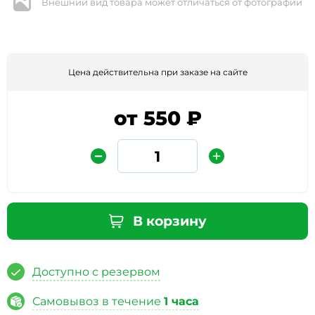
Внешний вид товара может отличаться от фотографии
Цена действительна при заказе на сайте
от 550 ₽
Защита от автоматических сообщений
Введите слово на картинке
*
В корзину
Доступно с резервом
* Нажимая кнопку «Отправить отзыв», я даю свое
согласие на обработку моих персональных данных, в
Самовывоз в течение
1 часа
соответствии с Федеральным законом от 27.07.2006 года