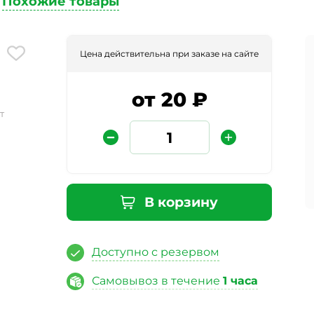
Похожие товары
Цена действительна при заказе на сайте
от 20 ₽
т
Защита от автоматических сообщений
В корзину
Введите слово на картинке
*
Доступно с резервом
ая кнопку «Отправить отзыв», я даю свое согласие на обра
Самовывоз в течение
1 часа
ных данных, в соответствии с Федеральным законом от 27.07
«О персональных данных», на условиях и для целей, опред