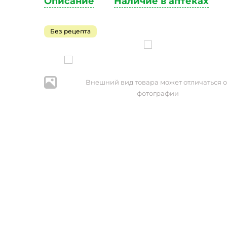
Описание
Наличие в аптеках
Без рецепта
Внешний вид товара может отличаться о
фотографии
* Нажим
персональ
№152-ФЗ 