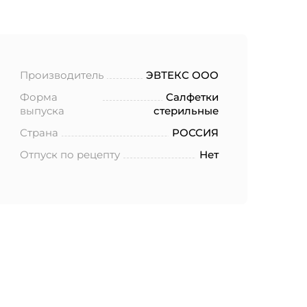
Производитель
ЭВТЕКС ООО
Форма
Салфетки
выпуска
стерильные
Страна
РОССИЯ
Отпуск по рецепту
Нет
ботку моих
.2006 года
еленных в