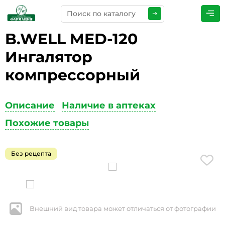
B.WELL MED-120
ПРЕДСТАВЬТЕСЬ
*
Ингалятор
компрессорный
ТЕЛЕФОН
*
Описание
Наличие в аптеках
Похожие товары
ЭЛЕКТРОННАЯ ПОЧТА
*
Без рецепта
КОММЕНТАРИИ
*
Внешний вид товара может отличаться от фотографии