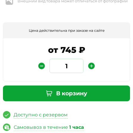
Внешний вид товара может отличаться от фотографии
Цена действительна при заказе на сайте
от 745 ₽
Защита от автоматических сообщений
Введите слово на картинке
*
В корзину
Доступно с резервом
* Нажимая кнопку «Отправить отзыв», я даю свое
согласие на обработку моих персональных данных, в
Самовывоз в течение
1 часа
соответствии с Федеральным законом от 27.07.2006 года