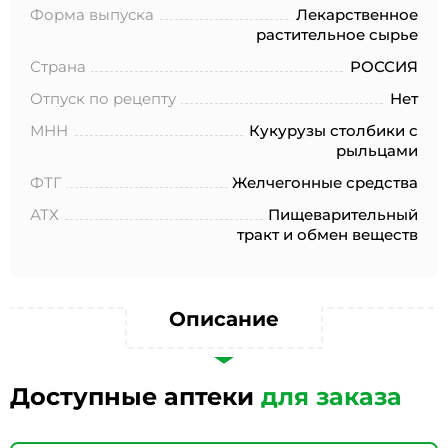
№152-ФЗ «О персональных данных», на условиях и для
Форма выпуска
Лекарственное
целей, определенных в Согласии на обработку
растительное сырье
персональных данных *
Страна
РОССИЯ
Отпуск по рецепту
Нет
МНН
Кукурузы столбики с
рыльцами
ФТГ
Желчегонные средства
АТХ
Пищеварительный
тракт и обмен веществ
Описание
Доступные аптеки
для заказа