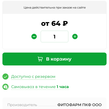
Цена действительна при заказе на сайте
от 64 ₽
Защита от автоматических сообщений
В корзину
Введите слово на картинке
*
Доступно с резервом
Самовывоз в течение
1 часа
* Нажимая кнопку «Отправить отзыв», я даю свое
согласие на обработку моих персональных данных, в
Производитель
ФИТОФАРМ ПКФ ООО
соответствии с Федеральным законом от 27.07.2006 года