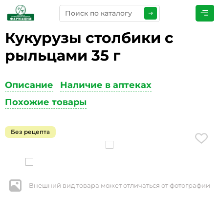
Кукурузы столбики с
ПРЕДСТАВЬТЕСЬ
*
рыльцами 35 г
Описание
Наличие в аптеках
ТЕЛЕФОН
*
Похожие товары
Без рецепта
ЭЛЕКТРОННАЯ ПОЧТА
*
Внешний вид товара может отличаться от фотографии
КОММЕНТАРИИ
*