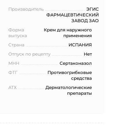
Производитель
ЭГИС
ФАРМАЦЕВТИЧЕСКИЙ
ЗАВОД ЗАО
Форма
Крем для наружного
выпуска
применения
Страна
ИСПАНИЯ
Отпуск по рецепту
Нет
МНН
Сертаконазол
ФТГ
Противогрибковые
средства
АТХ
Дерматологические
препараты
ботку моих
.2006 года
еленных в