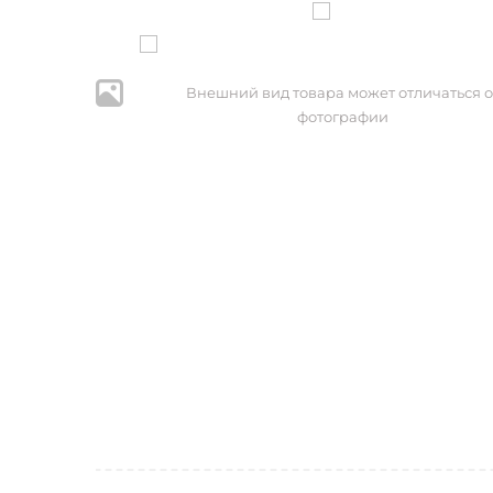
Внешний вид товара может отличаться о
фотографии
* Нажим
персональ
№152-ФЗ 