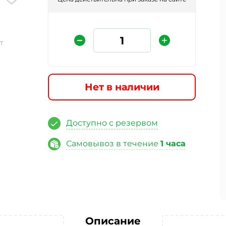
т
Нет в наличии
Защита от автоматических сообщений
Доступно с резервом
Самовывоз в течение
1 часа
Введите слово на картинке
*
ая кнопку «Отправить отзыв», я даю свое согласие на обра
ных данных, в соответствии с Федеральным законом от 27.07
«О персональных данных», на условиях и для целей, опред
Описание