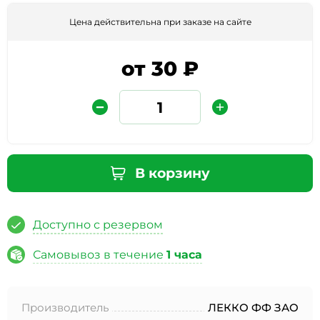
Цена действительна при заказе на сайте
от 30 ₽
Защита от автоматических сообщений
В корзину
Введите слово на картинке
*
Доступно с резервом
Самовывоз в течение
1 часа
* Нажимая кнопку «Отправить отзыв», я даю свое
согласие на обработку моих персональных данных, в
Производитель
ЛЕККО ФФ ЗАО
соответствии с Федеральным законом от 27.07.2006 года