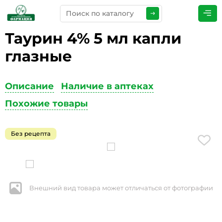
Таурин 4% 5 мл капли
ПРЕДСТАВЬТЕСЬ
*
глазные
Описание
Наличие в аптеках
ТЕЛЕФОН
*
Похожие товары
Без рецепта
ЭЛЕКТРОННАЯ ПОЧТА
*
Внешний вид товара может отличаться от фотографии
КОММЕНТАРИИ
*