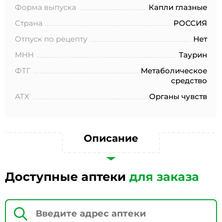
№152-ФЗ «О персональных данных», на условиях и для
Форма выпуска
Капли глазные
целей, определенных в Согласии на обработку
персональных данных *
Страна
РОССИЯ
Отпуск по рецепту
Нет
МНН
Таурин
ФТГ
Метаболическое
средство
АТХ
Органы чувств
Описание
Доступные аптеки
для заказа