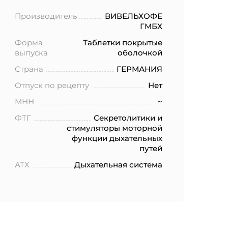
Производитель
ВИВЕЛЬХОФЕ
ГМБХ
Форма
Таблетки покрытые
выпуска
оболочкой
Страна
ГЕРМАНИЯ
Отпуск по рецепту
Нет
МНН
~
ФТГ
Секретолитики и
стимуляторы моторной
функции дыхательных
путей
АТХ
Дыхательная система
ботку моих
.2006 года
еленных в