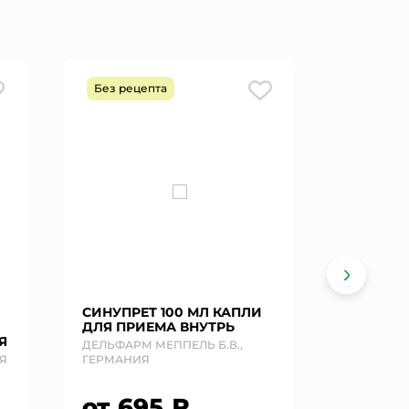
Без рецепта
Без рец
СИНУПРЕТ 100 МЛ КАПЛИ
СИНУПР
ДЛЯ ПРИЕМА ВНУТРЬ
П/О
Я
ДЕЛЬФАРМ МЕППЕЛЬ Б.В.,
ДЕЛЬФАРМ
Я
ГЕРМАНИЯ
ГЕРМАНИ
от 695 ₽
от 1