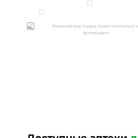
Внешний вид товара может отличаться о
фотографии
* Нажим
персональ
№152-ФЗ 
Доступные аптеки
д