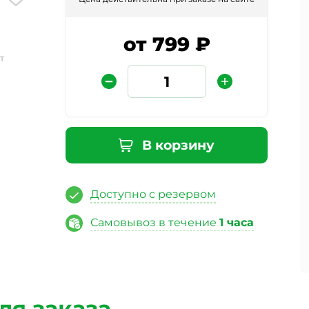
от 799 ₽
т
В корзину
Защита от автоматических сообщений
Доступно с резервом
Введите слово на картинке
*
Самовывоз в течение
1 часа
ая кнопку «Отправить отзыв», я даю свое согласие на обра
ных данных, в соответствии с Федеральным законом от 27.07
«О персональных данных», на условиях и для целей, опред
ля заказа