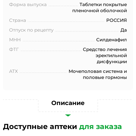
№152-ФЗ «О персональных данных», на условиях и для
Форма выпуска
Таблетки покрытые
целей, определенных в Согласии на обработку
пленочной оболочкой
персональных данных *
Страна
РОССИЯ
Отпуск по рецепту
Да
МНН
Силденафил
ФТГ
Средство лечения
эректильной
дисфункции
АТХ
Мочеполовая система и
половые гормоны
Описание
Доступные аптеки
для заказа