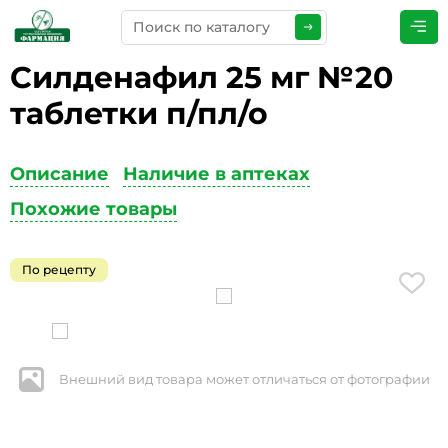
Силденафил 25 мг №20
ПРЕДСТАВЬТЕСЬ
*
таблетки п/пл/о
Описание
Наличие в аптеках
ТЕЛЕФОН
*
Похожие товары
По рецепту
ЭЛЕКТРОННАЯ ПОЧТА
*
Внешний вид товара может отличаться от фотографии
КОММЕНТАРИИ
*