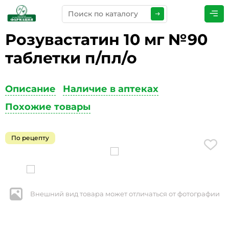
Розувастатин 10 мг №90
ПРЕДСТАВЬТЕСЬ
*
таблетки п/пл/о
Описание
Наличие в аптеках
ТЕЛЕФОН
*
Похожие товары
По рецепту
ЭЛЕКТРОННАЯ ПОЧТА
*
Внешний вид товара может отличаться от фотографии
КОММЕНТАРИИ
*