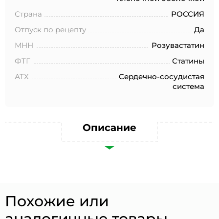
№152-ФЗ «О персональных данных», на условиях и для
целей, определенных в Согласии на обработку
Страна
РОССИЯ
персональных данных *
Отпуск по рецепту
Да
МНН
Розувастатин
ФТГ
Статины
АТХ
Сердечно-сосудистая
система
Описание
Похожие или
аналогичные товары