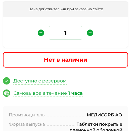
Цена действительна при заказе на сайте
Нет в наличии
Защита от автоматических сообщений
Доступно с резервом
Введите слово на картинке
*
Самовывоз в течение
1 часа
Производитель
МЕДИСОРБ АО
* Нажимая кнопку «Отправить отзыв», я даю свое
согласие на обработку моих персональных данных, в
Форма выпуска
Таблетки покрытые
соответствии с Федеральным законом от 27.07.2006 года
пленочной оболочкой