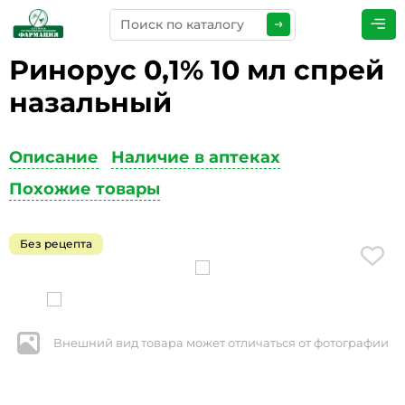
Ринорус 0,1% 10 мл спрей
ПРЕДСТАВЬТЕСЬ
*
назальный
Описание
Наличие в аптеках
ТЕЛЕФОН
*
Похожие товары
Без рецепта
ЭЛЕКТРОННАЯ ПОЧТА
*
Внешний вид товара может отличаться от фотографии
КОММЕНТАРИИ
*