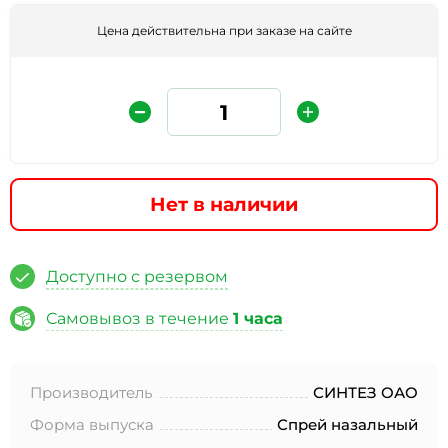
Цена действительна при заказе на сайте
Нет в наличии
Защита от автоматических сообщений
Доступно с резервом
Введите слово на картинке
*
Самовывоз в течение
1 часа
Производитель
СИНТЕЗ ОАО
* Нажимая кнопку «Отправить отзыв», я даю свое
согласие на обработку моих персональных данных, в
Форма выпуска
Спрей назальный
соответствии с Федеральным законом от 27.07.2006 года