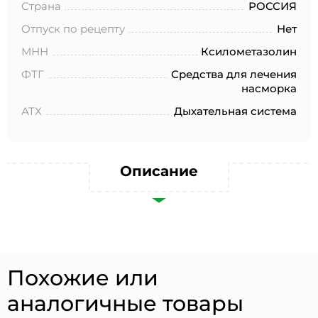
№152-ФЗ «О персональных данных», на условиях и для
Страна
РОССИЯ
целей, определенных в Согласии на обработку
персональных данных *
Отпуск по рецепту
Нет
МНН
Ксилометазолин
ФТГ
Средства для лечения
насморка
АТХ
Дыхательная система
Описание
Похожие или
аналогичные товары