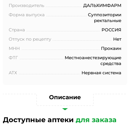
№152-ФЗ «О персональных данных», на условиях и для
Производитель
ДАЛЬХИМФАРМ
целей, определенных в Согласии на обработку
персональных данных *
Форма выпуска
Суппозитории
ректальные
Страна
РОССИЯ
Отпуск по рецепту
Нет
МНН
Прокаин
ФТГ
Местноанестезирующие
средства
АТХ
Нервная система
Описание
Доступные аптеки
для заказа