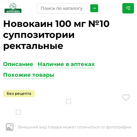
Новокаин 100 мг №10
ПРЕДСТАВЬТЕСЬ
*
суппозитории
ректальные
ТЕЛЕФОН
*
Описание
Наличие в аптеках
Похожие товары
ЭЛЕКТРОННАЯ ПОЧТА
*
Без рецепта
КОММЕНТАРИИ
*
Внешний вид товара может отличаться от фотографии