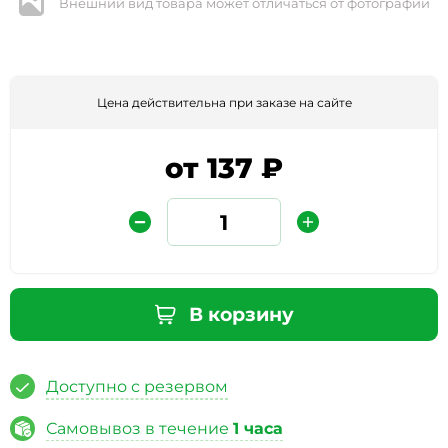
Внешний вид товара может отличаться от фотографии
Цена действительна при заказе на сайте
от 137 ₽
Защита от автоматических сообщений
Введите слово на картинке
*
В корзину
Доступно с резервом
* Нажимая кнопку «Отправить отзыв», я даю свое
согласие на обработку моих персональных данных, в
Самовывоз в течение
1 часа
соответствии с Федеральным законом от 27.07.2006 года