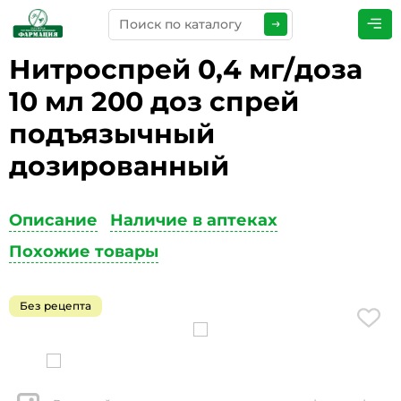
Нитроспрей 0,4 мг/доза
ПРЕДСТАВЬТЕСЬ
*
10 мл 200 доз спрей
подъязычный
дозированный
ТЕЛЕФОН
*
Описание
Наличие в аптеках
Похожие товары
ЭЛЕКТРОННАЯ ПОЧТА
*
Без рецепта
КОММЕНТАРИИ
*