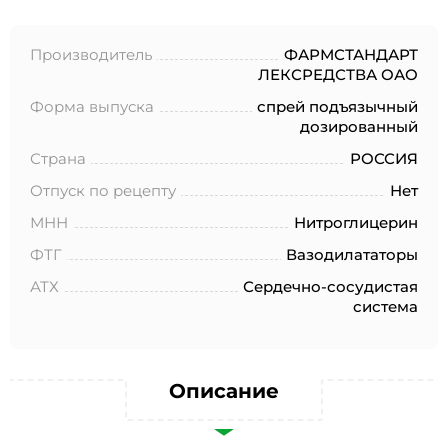
№152-ФЗ «О персональных данных», на условиях и для
целей, определенных в Согласии на обработку
персональных данных *
Производитель
ФАРМСТАНДАРТ
ЛЕКСРЕДСТВА ОАО
Форма выпуска
спрей подъязычный
дозированный
Страна
РОССИЯ
Отпуск по рецепту
Нет
МНН
Нитроглицерин
ФТГ
Вазодилататоры
АТХ
Сердечно-сосудистая
система
Описание