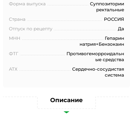
№152-ФЗ «О персональных данных», на условиях и для
Форма выпуска
Суппозитории
целей, определенных в Согласии на обработку
ректальные
персональных данных *
Страна
РОССИЯ
Отпуск по рецепту
Да
МНН
Гепарин
натрия+Бензокаин
ФТГ
Противогеморроидальн
ые средства
АТХ
Сердечно-сосудистая
система
Описание