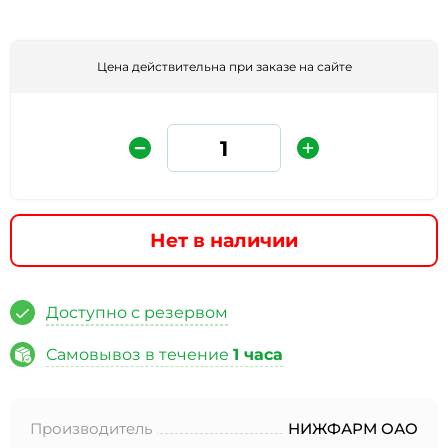
Цена действительна при заказе на сайте
Нет в наличии
Защита от автоматических сообщений
Введите слово на картинке
*
Доступно с резервом
Самовывоз в течение
1 часа
* Нажимая кнопку «Отправить отзыв», я даю свое
согласие на обработку моих персональных данных, в
Производитель
НИЖФАРМ ОАО
соответствии с Федеральным законом от 27.07.2006 года