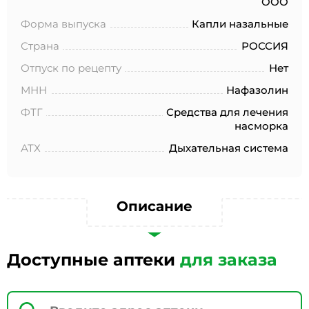
ООО
№152-ФЗ «О персональных данных», на условиях и для
целей, определенных в Согласии на обработку
Форма выпуска
Капли назальные
персональных данных *
Страна
РОССИЯ
Отпуск по рецепту
Нет
МНН
Нафазолин
ФТГ
Средства для лечения
насморка
АТХ
Дыхательная система
Описание
Доступные аптеки
для заказа