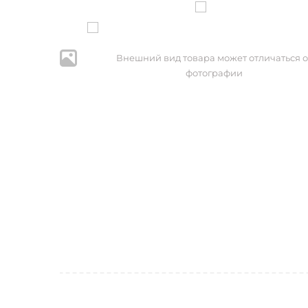
Внешний вид товара может отличаться о
фотографии
* Нажим
персональ
№152-ФЗ 