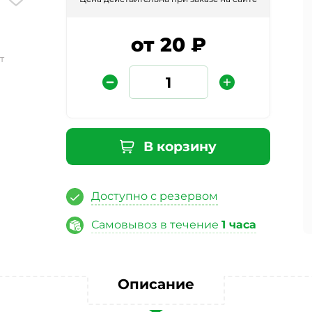
от 20 ₽
т
В корзину
Защита от автоматических сообщений
Доступно с резервом
Введите слово на картинке
*
Самовывоз в течение
1 часа
ая кнопку «Отправить отзыв», я даю свое согласие на обра
Описание
ных данных, в соответствии с Федеральным законом от 27.07
«О персональных данных», на условиях и для целей, опред