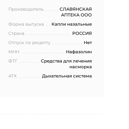
Производитель
СЛАВЯНСКАЯ
АПТЕКА ООО
Форма выпуска
Капли назальные
Страна
РОССИЯ
Отпуск по рецепту
Нет
МНН
Нафазолин
ФТГ
Средства для лечения
насморка
АТХ
Дыхательная система
ботку моих
.2006 года
еленных в