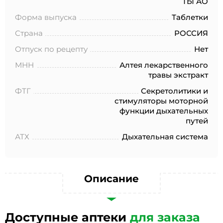
ТЫ АО
№152-ФЗ «О персональных данных», на условиях и для
целей, определенных в Согласии на обработку
Форма выпуска
Таблетки
персональных данных *
Страна
РОССИЯ
Отпуск по рецепту
Нет
МНН
Алтея лекарственного
травы экстракт
ФТГ
Секретолитики и
стимуляторы моторной
функции дыхательных
путей
АТХ
Дыхательная система
Описание
Доступные аптеки
для заказа