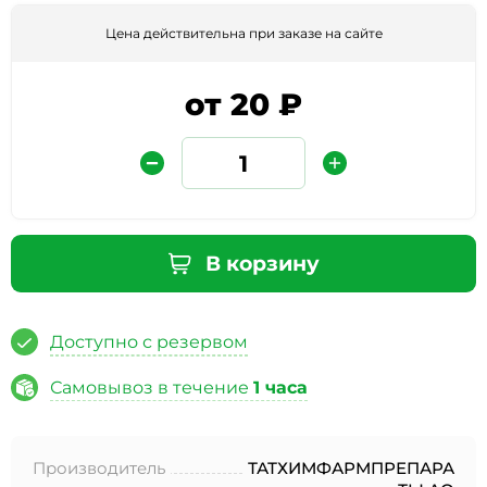
Цена действительна при заказе на сайте
от 20 ₽
Защита от автоматических сообщений
В корзину
Введите слово на картинке
*
Доступно с резервом
Самовывоз в течение
1 часа
* Нажимая кнопку «Отправить отзыв», я даю свое
согласие на обработку моих персональных данных, в
Производитель
ТАТХИМФАРМПРЕПАРА
соответствии с Федеральным законом от 27.07.2006 года