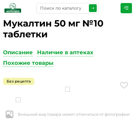
Мукалтин 50 мг №10
ПРЕДСТАВЬТЕСЬ
*
таблетки
Описание
Наличие в аптеках
ТЕЛЕФОН
*
Похожие товары
Без рецепта
ЭЛЕКТРОННАЯ ПОЧТА
*
Внешний вид товара может отличаться от фотографии
КОММЕНТАРИИ
*