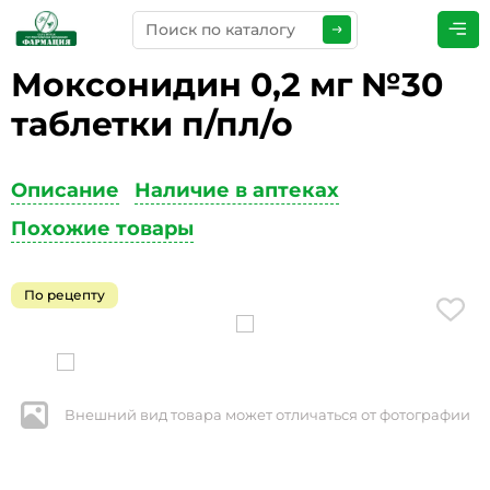
Моксонидин 0,2 мг №30
ПРЕДСТАВЬТЕСЬ
*
таблетки п/пл/о
Описание
Наличие в аптеках
ТЕЛЕФОН
*
Похожие товары
По рецепту
ЭЛЕКТРОННАЯ ПОЧТА
*
Внешний вид товара может отличаться от фотографии
КОММЕНТАРИИ
*