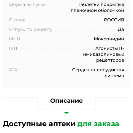
№152-ФЗ «О персональных данных», на условиях и для
Форма выпуска
Таблетки покрытые
целей, определенных в Согласии на обработку
пленочной оболочкой
персональных данных *
Страна
РОССИЯ
Отпуск по рецепту
Да
МНН
Моксонидин
ФТГ
Агонисты I1-
имидазолиновых
рецепторов
АТХ
Сердечно-сосудистая
система
Описание
Доступные аптеки
для заказа