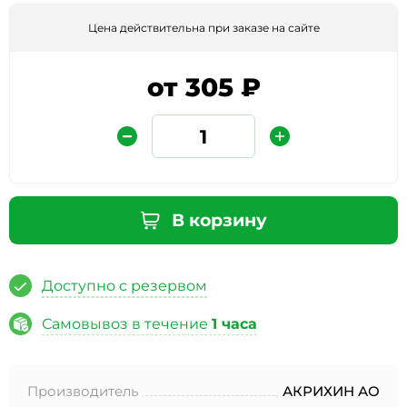
Цена действительна при заказе на сайте
от 305 ₽
Защита от автоматических сообщений
В корзину
Введите слово на картинке
*
Доступно с резервом
Самовывоз в течение
1 часа
* Нажимая кнопку «Отправить отзыв», я даю свое
согласие на обработку моих персональных данных, в
Производитель
АКРИХИН АО
соответствии с Федеральным законом от 27.07.2006 года