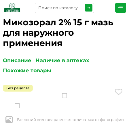
Микозорал 2% 15 г мазь
ПРЕДСТАВЬТЕСЬ
*
для наружного
применения
ТЕЛЕФОН
*
Описание
Наличие в аптеках
Похожие товары
ЭЛЕКТРОННАЯ ПОЧТА
*
Без рецепта
КОММЕНТАРИИ
*
Внешний вид товара может отличаться от фотографии