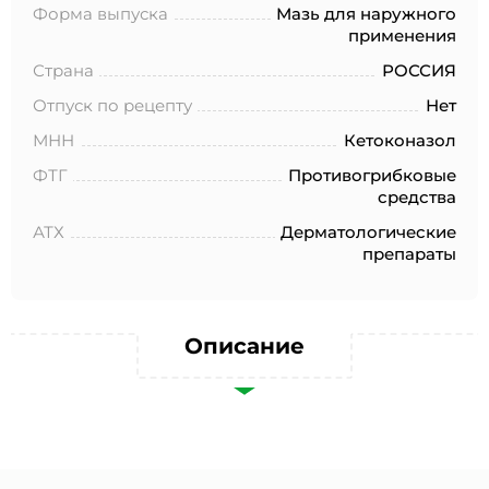
№152-ФЗ «О персональных данных», на условиях и для
Форма выпуска
Мазь для наружного
целей, определенных в Согласии на обработку
применения
персональных данных *
Страна
РОССИЯ
Отпуск по рецепту
Нет
МНН
Кетоконазол
ФТГ
Противогрибковые
средства
АТХ
Дерматологические
препараты
Описание