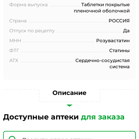
№152-ФЗ «О персональных данных», на условиях и для
Форма выпуска
Таблетки покрытые
целей, определенных в Согласии на обработку
пленочной оболочкой
персональных данных *
Страна
РОССИЯ
Отпуск по рецепту
Да
МНН
Розувастатин
ФТГ
Статины
АТХ
Сердечно-сосудистая
система
Описание
Доступные аптеки
для заказа