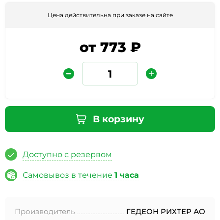
Цена действительна при заказе на сайте
от 773 ₽
Защита от автоматических сообщений
В корзину
Введите слово на картинке
*
Доступно с резервом
Самовывоз в течение
1 часа
* Нажимая кнопку «Отправить отзыв», я даю свое
согласие на обработку моих персональных данных, в
Производитель
ГЕДЕОН РИХТЕР АО
соответствии с Федеральным законом от 27.07.2006 года