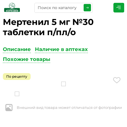
Мертенил 5 мг №30
ПРЕДСТАВЬТЕСЬ
*
таблетки п/пл/о
Описание
Наличие в аптеках
ТЕЛЕФОН
*
Похожие товары
По рецепту
ЭЛЕКТРОННАЯ ПОЧТА
*
Внешний вид товара может отличаться от фотографии
КОММЕНТАРИИ
*