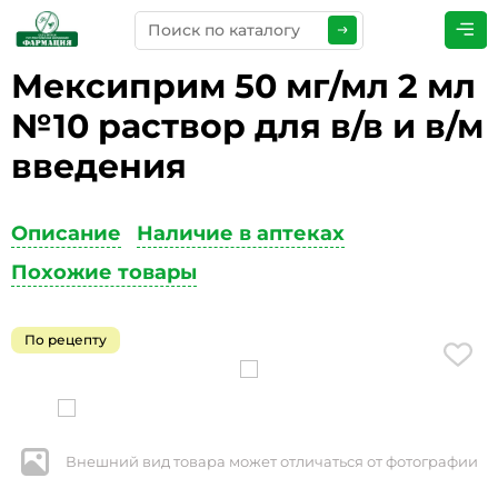
Мексиприм 50 мг/мл 2 мл
ПРЕДСТАВЬТЕСЬ
*
№10 раствор для в/в и в/м
введения
ТЕЛЕФОН
*
Описание
Наличие в аптеках
Похожие товары
ЭЛЕКТРОННАЯ ПОЧТА
*
По рецепту
КОММЕНТАРИИ
*
Внешний вид товара может отличаться от фотографии