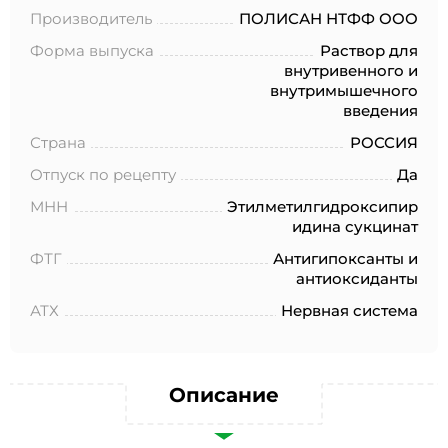
№152-ФЗ «О персональных данных», на условиях и для
Производитель
ПОЛИСАН НТФФ ООО
целей, определенных в Согласии на обработку
персональных данных *
Форма выпуска
Раствор для
внутривенного и
внутримышечного
введения
Страна
РОССИЯ
Отпуск по рецепту
Да
МНН
Этилметилгидроксипир
идина сукцинат
ФТГ
Антигипоксанты и
антиоксиданты
АТХ
Нервная система
Описание