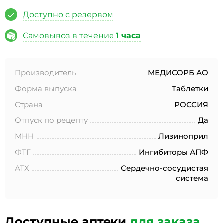
№152-ФЗ «О персональных данных», на условиях и для
целей, определенных в Согласии на обработку
Доступно с резервом
персональных данных *
Самовывоз в течение
1 часа
Производитель
МЕДИСОРБ АО
Форма выпуска
Таблетки
Страна
РОССИЯ
Отпуск по рецепту
Да
МНН
Лизиноприл
ФТГ
Ингибиторы АПФ
АТХ
Сердечно-сосудистая
система
Доступные аптеки
для заказа