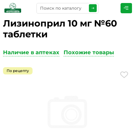
Лизиноприл 10 мг №60
ПРЕДСТАВЬТЕСЬ
*
таблетки
Наличие в аптеках
Похожие товары
ТЕЛЕФОН
*
По рецепту
ЭЛЕКТРОННАЯ ПОЧТА
*
КОММЕНТАРИИ
*