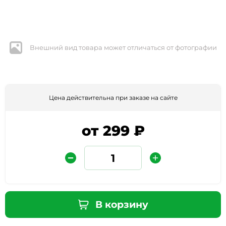
Внешний вид товара может отличаться от фотографии
Цена действительна при заказе на сайте
Защита от автоматических сообщений
от 299 ₽
Введите слово на картинке
*
* Нажимая кнопку «Отправить отзыв», я даю свое
В корзину
согласие на обработку моих персональных данных, в
соответствии с Федеральным законом от 27.07.2006 года