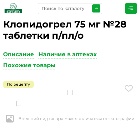
Клопидогрел 75 мг №28
ПРЕДСТАВЬТЕСЬ
*
таблетки п/пл/о
Описание
Наличие в аптеках
ТЕЛЕФОН
*
Похожие товары
По рецепту
ЭЛЕКТРОННАЯ ПОЧТА
*
Внешний вид товара может отличаться от фотографии
КОММЕНТАРИИ
*