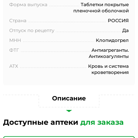
№152-ФЗ «О персональных данных», на условиях и для
Форма выпуска
Таблетки покрытые
целей, определенных в Согласии на обработку
пленочной оболочкой
персональных данных *
Страна
РОССИЯ
Отпуск по рецепту
Да
МНН
Клопидогрел
ФТГ
Антиагреганты.
Антикоагулянты
АТХ
Кровь и система
кроветворения
Описание
Доступные аптеки
для заказа