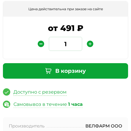
Цена действительна при заказе на сайте
от 491 ₽
Защита от автоматических сообщений
В корзину
Введите слово на картинке
*
Доступно с резервом
Самовывоз в течение
1 часа
* Нажимая кнопку «Отправить отзыв», я даю свое
согласие на обработку моих персональных данных, в
Производитель
ВЕЛФАРМ ООО
соответствии с Федеральным законом от 27.07.2006 года