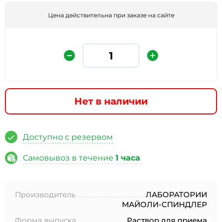
Цена действительна при заказе на сайте
Нет в наличии
Защита от автоматических сообщений
Доступно с резервом
Введите слово на картинке
*
Самовывоз в течение
1 часа
Производитель
ЛАБОРАТОРИИ
* Нажимая кнопку «Отправить отзыв», я даю свое
МАЙОЛИ-СПИНДЛЕР
согласие на обработку моих персональных данных, в
соответствии с Федеральным законом от 27.07.2006 года
Форма выпуска
Раствор для приема