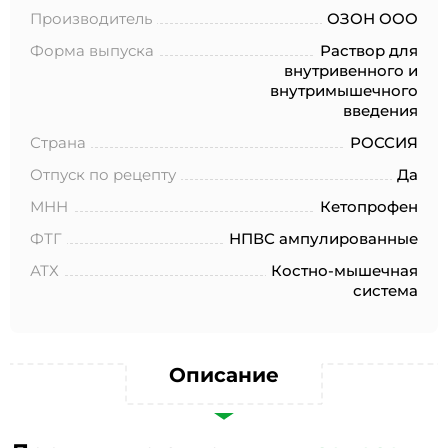
№152-ФЗ «О персональных данных», на условиях и для
Производитель
ОЗОН ООО
целей, определенных в Согласии на обработку
персональных данных *
Форма выпуска
Раствор для
внутривенного и
внутримышечного
введения
Страна
РОССИЯ
Отпуск по рецепту
Да
МНН
Кетопрофен
ФТГ
НПВС ампулированные
АТХ
Костно-мышечная
система
Описание