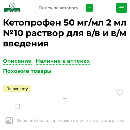
Кетопрофен 50 мг/мл 2 мл
ПРЕДСТАВЬТЕСЬ
*
№10 раствор для в/в и в/м
введения
ТЕЛЕФОН
*
Описание
Наличие в аптеках
Похожие товары
ЭЛЕКТРОННАЯ ПОЧТА
*
По рецепту
КОММЕНТАРИИ
*
Внешний вид товара может отличаться от фотографии