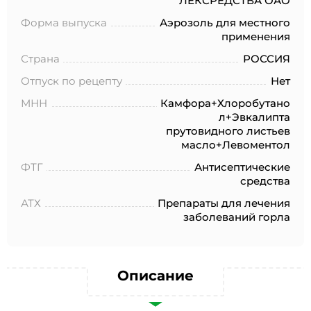
ЛЕКСРЕДСТВА ОАО
№152-ФЗ «О персональных данных», на условиях и для
целей, определенных в Согласии на обработку
Форма выпуска
Аэрозоль для местного
персональных данных *
применения
Страна
РОССИЯ
Отпуск по рецепту
Нет
МНН
Камфора+Хлоробутано
л+Эвкалипта
прутовидного листьев
масло+Левоментол
ФТГ
Антисептические
средства
АТХ
Препараты для лечения
заболеваний горла
Описание