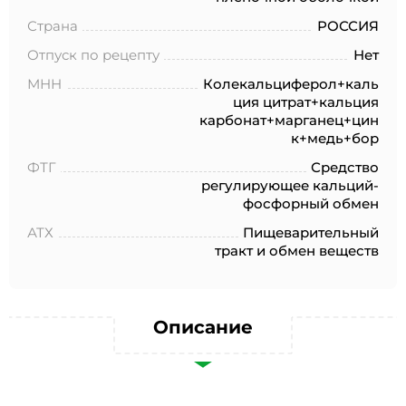
№152-ФЗ «О персональных данных», на условиях и для
целей, определенных в Согласии на обработку
Страна
РОССИЯ
персональных данных *
Отпуск по рецепту
Нет
МНН
Колекальциферол+каль
ция цитрат+кальция
карбонат+марганец+цин
к+медь+бор
ФТГ
Средство
регулирующее кальций-
фосфорный обмен
АТХ
Пищеварительный
тракт и обмен веществ
Описание