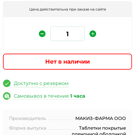
Цена действительна при заказе на сайте
Нет в наличии
Защита от автоматических сообщений
Доступно с резервом
Введите слово на картинке
*
Самовывоз в течение
1 часа
Производитель
МАКИЗ-ФАРМА ООО
* Нажимая кнопку «Отправить отзыв», я даю свое
согласие на обработку моих персональных данных, в
Форма выпуска
Таблетки покрытые
соответствии с Федеральным законом от 27.07.2006 года
пленочной оболочкой