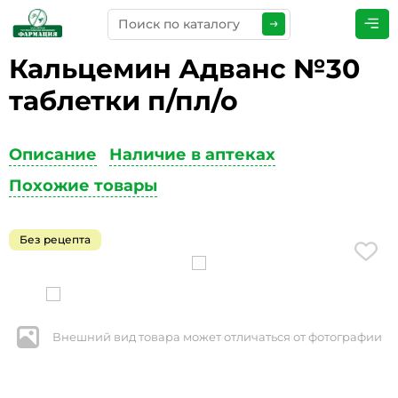
Кальцемин Адванс №30
ПРЕДСТАВЬТЕСЬ
*
таблетки п/пл/о
Описание
Наличие в аптеках
ТЕЛЕФОН
*
Похожие товары
Без рецепта
ЭЛЕКТРОННАЯ ПОЧТА
*
Внешний вид товара может отличаться от фотографии
КОММЕНТАРИИ
*