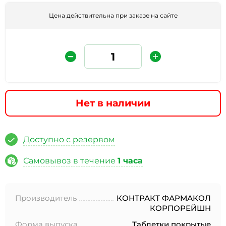
Цена действительна при заказе на сайте
Нет в наличии
Защита от автоматических сообщений
Доступно с резервом
Введите слово на картинке
*
Самовывоз в течение
1 часа
Производитель
КОНТРАКТ ФАРМАКОЛ
* Нажимая кнопку «Отправить отзыв», я даю свое
КОРПОРЕЙШН
согласие на обработку моих персональных данных, в
соответствии с Федеральным законом от 27.07.2006 года
Форма выпуска
Таблетки покрытые