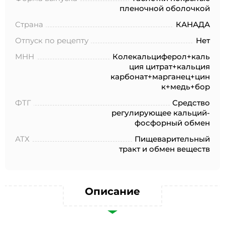
№152-ФЗ «О персональных данных», на условиях и для
пленочной оболочкой
целей, определенных в Согласии на обработку
персональных данных *
Страна
КАНАДА
Отпуск по рецепту
Нет
МНН
Колекальциферол+каль
ция цитрат+кальция
карбонат+марганец+цин
к+медь+бор
ФТГ
Средство
регулирующее кальций-
фосфорный обмен
АТХ
Пищеварительный
тракт и обмен веществ
Описание