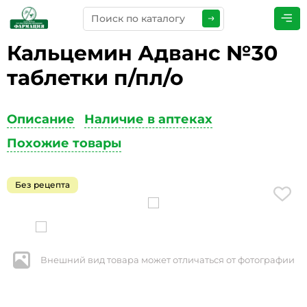
Кальцемин Адванс №30
ПРЕДСТАВЬТЕСЬ
*
таблетки п/пл/о
Описание
Наличие в аптеках
ТЕЛЕФОН
*
Похожие товары
Без рецепта
ЭЛЕКТРОННАЯ ПОЧТА
*
Внешний вид товара может отличаться от фотографии
КОММЕНТАРИИ
*