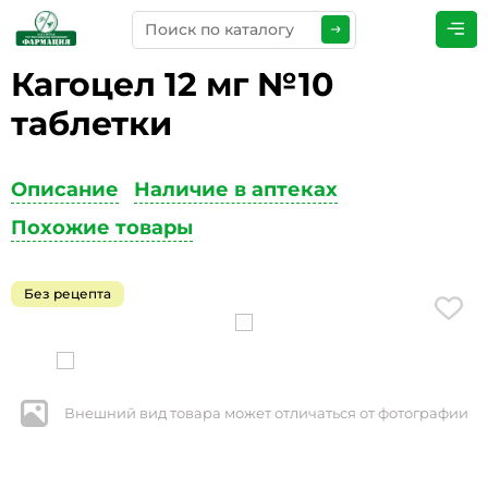
Кагоцел 12 мг №10
ПРЕДСТАВЬТЕСЬ
*
таблетки
Описание
Наличие в аптеках
ТЕЛЕФОН
*
Похожие товары
Без рецепта
ЭЛЕКТРОННАЯ ПОЧТА
*
Внешний вид товара может отличаться от фотографии
КОММЕНТАРИИ
*