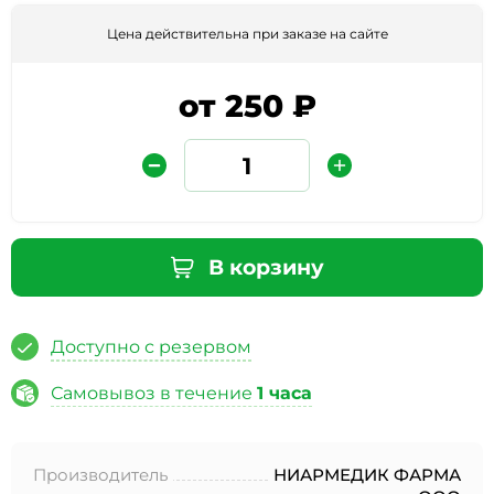
Цена действительна при заказе на сайте
от 250 ₽
Защита от автоматических сообщений
В корзину
Введите слово на картинке
*
Доступно с резервом
Самовывоз в течение
1 часа
* Нажимая кнопку «Отправить отзыв», я даю свое
согласие на обработку моих персональных данных, в
Производитель
НИАРМЕДИК ФАРМА
соответствии с Федеральным законом от 27.07.2006 года