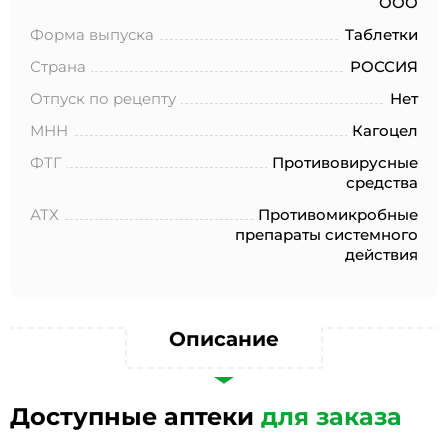
ООО
№152-ФЗ «О персональных данных», на условиях и для
целей, определенных в Согласии на обработку
Форма выпуска
Таблетки
персональных данных *
Страна
РОССИЯ
Отпуск по рецепту
Нет
МНН
Кагоцел
ФТГ
Противовирусные
средства
АТХ
Противомикробные
препараты системного
действия
Описание
Доступные аптеки
для заказа