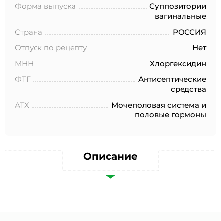
№152-ФЗ «О персональных данных», на условиях и для
Форма выпуска
Суппозитории
целей, определенных в Согласии на обработку
вагинальные
персональных данных *
Страна
РОССИЯ
Отпуск по рецепту
Нет
МНН
Хлоргексидин
ФТГ
Антисептические
средства
АТХ
Мочеполовая система и
половые гормоны
Описание