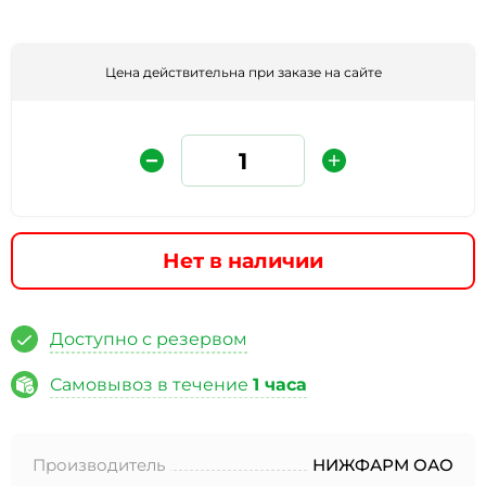
Цена действительна при заказе на сайте
Нет в наличии
Защита от автоматических сообщений
Введите слово на картинке
*
Доступно с резервом
Самовывоз в течение
1 часа
* Нажимая кнопку «Отправить отзыв», я даю свое
согласие на обработку моих персональных данных, в
Производитель
НИЖФАРМ ОАО
соответствии с Федеральным законом от 27.07.2006 года