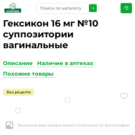
Гексикон 16 мг №10
ПРЕДСТАВЬТЕСЬ
*
суппозитории
вагинальные
ТЕЛЕФОН
*
Описание
Наличие в аптеках
Похожие товары
ЭЛЕКТРОННАЯ ПОЧТА
*
Без рецепта
КОММЕНТАРИИ
*
Внешний вид товара может отличаться от фотографии