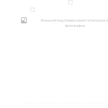
Внешний вид товара может отличаться о
фотографии
* Нажим
персональ
№152-ФЗ 