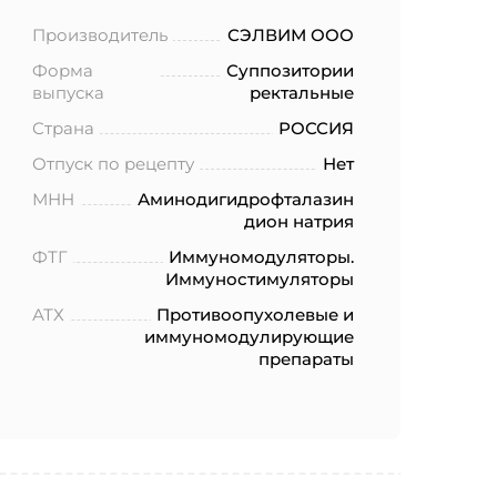
Производитель
СЭЛВИМ ООО
Форма
Суппозитории
выпуска
ректальные
Страна
РОССИЯ
Отпуск по рецепту
Нет
МНН
Аминодигидрофталазин
дион натрия
ФТГ
Иммуномодуляторы.
Иммуностимуляторы
АТХ
Противоопухолевые и
иммуномодулирующие
препараты
ботку моих
.2006 года
еленных в