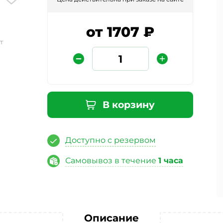
от 1707 ₽
т
В корзину
Защита от автоматических сообщений
Доступно с резервом
Введите слово на картинке
*
Самовывоз в течение
1 часа
ая кнопку «Отправить отзыв», я даю свое согласие на обра
ных данных, в соответствии с Федеральным законом от 27.07
«О персональных данных», на условиях и для целей, опред
Описание