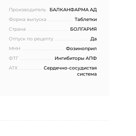
Производитель
БАЛКАНФАРМА АД
Форма выпуска
Таблетки
Страна
БОЛГАРИЯ
Отпуск по рецепту
Да
МНН
Фозиноприл
ФТГ
Ингибиторы АПФ
АТХ
Сердечно-сосудистая
система
ботку моих
.2006 года
еленных в