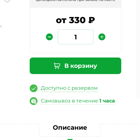
от 330 ₽
т
В корзину
Защита от автоматических сообщений
Доступно с резервом
Введите слово на картинке
*
Самовывоз в течение
1 часа
ая кнопку «Отправить отзыв», я даю свое согласие на обра
Описание
ных данных, в соответствии с Федеральным законом от 27.07
«О персональных данных», на условиях и для целей, опред