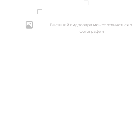
Внешний вид товара может отличаться о
фотографии
* Нажим
персональ
№152-ФЗ 