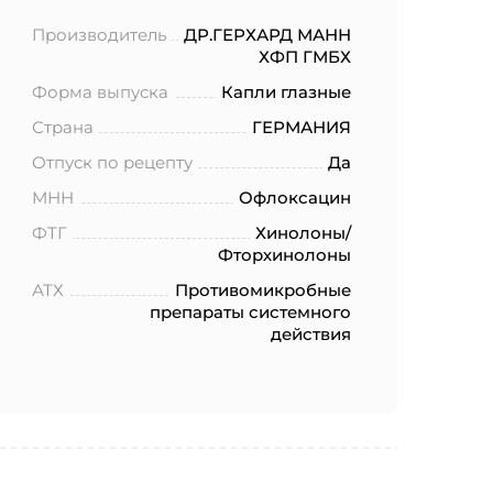
Производитель
ДР.ГЕРХАРД МАНН
ХФП ГМБХ
Форма выпуска
Капли глазные
Страна
ГЕРМАНИЯ
Отпуск по рецепту
Да
МНН
Офлоксацин
ФТГ
Хинолоны/
Фторхинолоны
АТХ
Противомикробные
препараты системного
действия
ботку моих
.2006 года
еленных в