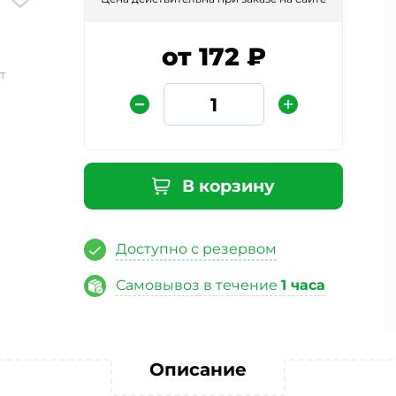
от 172 ₽
т
В корзину
Защита от автоматических сообщений
Доступно с резервом
Введите слово на картинке
*
Самовывоз в течение
1 часа
ая кнопку «Отправить отзыв», я даю свое согласие на обра
Описание
ных данных, в соответствии с Федеральным законом от 27.07
«О персональных данных», на условиях и для целей, опред