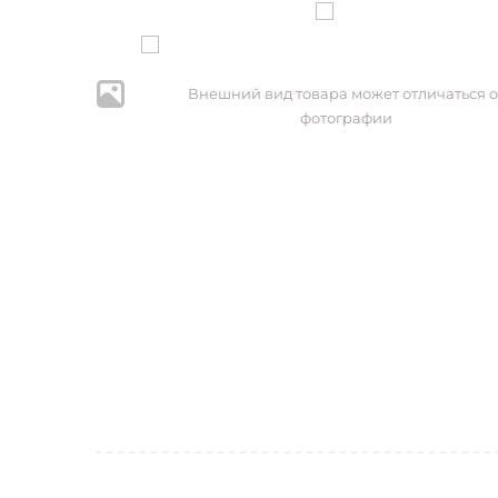
Внешний вид товара может отличаться о
фотографии
* Нажим
персональ
№152-ФЗ 