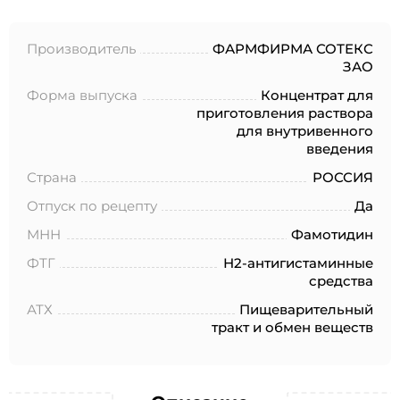
№152-ФЗ «О персональных данных», на условиях и для
целей, определенных в Согласии на обработку
персональных данных *
Производитель
ФАРМФИРМА СОТЕКС
ЗАО
Форма выпуска
Концентрат для
приготовления раствора
для внутривенного
введения
Страна
РОССИЯ
Отпуск по рецепту
Да
МНН
Фамотидин
ФТГ
Н2-антигистаминные
средства
АТХ
Пищеварительный
тракт и обмен веществ