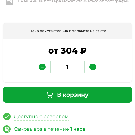
Внешний вид товара может отличаться от фотографии
Цена действительна при заказе на сайте
от 304 ₽
Защита от автоматических сообщений
Введите слово на картинке
*
В корзину
Доступно с резервом
* Нажимая кнопку «Отправить отзыв», я даю свое
согласие на обработку моих персональных данных, в
Самовывоз в течение
1 часа
соответствии с Федеральным законом от 27.07.2006 года