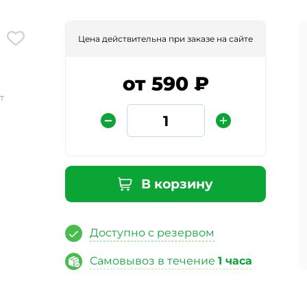
Цена действительна при заказе на сайте
от 590 ₽
т
Защита от автоматических сообщений
В корзину
Введите слово на картинке
*
Доступно с резервом
Самовывоз в течение
1 часа
ая кнопку «Отправить отзыв», я даю свое согласие на обра
ных данных, в соответствии с Федеральным законом от 27.07
«О персональных данных», на условиях и для целей, опред