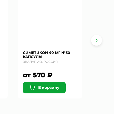
СИМЕТИКОН 40 МГ №50
ЭСПУМИ
КАПСУЛЫ
МЛ ЭМУ
ПРИЕМА
ЭВАЛАР АО, РОССИЯ
БЕРЛИН- 
от 570 ₽
от 5
В корзину