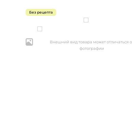
Без рецепта
Внешний вид товара может отличаться о
фотографии
* Нажим
персональ
№152-ФЗ 