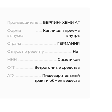
Производитель
БЕРЛИН- ХЕМИ АГ
Форма
Капли для приема
выпуска
внутрь
Страна
ГЕРМАНИЯ
Отпуск по рецепту
Нет
МНН
Симетикон
ФТГ
Ветрогонные средства
АТХ
Пищеварительный
тракт и обмен веществ
ботку моих
.2006 года
еленных в