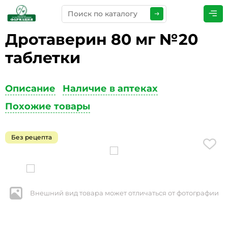
Дротаверин 80 мг №20
ПРЕДСТАВЬТЕСЬ
*
таблетки
Описание
Наличие в аптеках
ТЕЛЕФОН
*
Похожие товары
Без рецепта
ЭЛЕКТРОННАЯ ПОЧТА
*
Внешний вид товара может отличаться от фотографии
КОММЕНТАРИИ
*