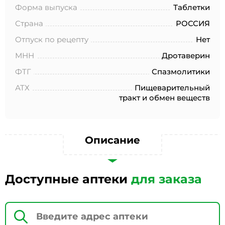
№152-ФЗ «О персональных данных», на условиях и для
Форма выпуска
Таблетки
целей, определенных в Согласии на обработку
персональных данных *
Страна
РОССИЯ
Отпуск по рецепту
Нет
МНН
Дротаверин
ФТГ
Спазмолитики
АТХ
Пищеварительный
тракт и обмен веществ
Описание
Доступные аптеки
для заказа