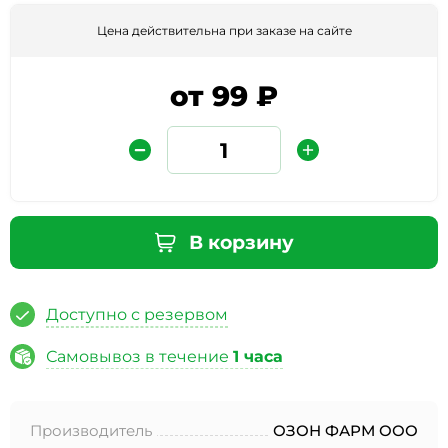
Цена действительна при заказе на сайте
от 99 ₽
Защита от автоматических сообщений
В корзину
Введите слово на картинке
*
Доступно с резервом
Самовывоз в течение
1 часа
* Нажимая кнопку «Отправить отзыв», я даю свое
согласие на обработку моих персональных данных, в
Производитель
ОЗОН ФАРМ ООО
соответствии с Федеральным законом от 27.07.2006 года