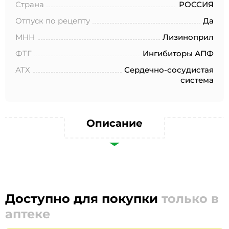
№152-ФЗ «О персональных данных», на условиях и для
Страна
РОССИЯ
целей, определенных в Согласии на обработку
персональных данных *
Отпуск по рецепту
Да
МНН
Лизиноприл
ФТГ
Ингибиторы АПФ
АТХ
Сердечно-сосудистая
система
Описание
Доступно для покупки
только в
аптеке