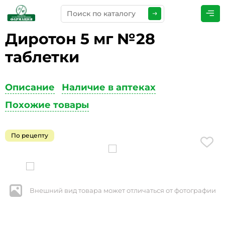
Диротон 5 мг №28
ПРЕДСТАВЬТЕСЬ
*
таблетки
Описание
Наличие в аптеках
ТЕЛЕФОН
*
Похожие товары
По рецепту
ЭЛЕКТРОННАЯ ПОЧТА
*
Внешний вид товара может отличаться от фотографии
КОММЕНТАРИИ
*