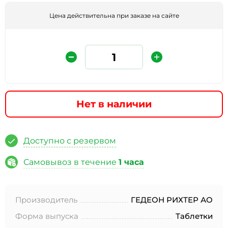
Цена действительна при заказе на сайте
Нет в наличии
Защита от автоматических сообщений
Доступно с резервом
Введите слово на картинке
*
Самовывоз в течение
1 часа
Производитель
ГЕДЕОН РИХТЕР АО
* Нажимая кнопку «Отправить отзыв», я даю свое
согласие на обработку моих персональных данных, в
Форма выпуска
Таблетки
соответствии с Федеральным законом от 27.07.2006 года