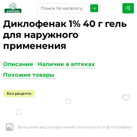
Диклофенак 1% 40 г гель
ПРЕДСТАВЬТЕСЬ
*
для наружного
применения
ТЕЛЕФОН
*
Описание
Наличие в аптеках
Похожие товары
ЭЛЕКТРОННАЯ ПОЧТА
*
Без рецепта
КОММЕНТАРИИ
*
Внешний вид товара может отличаться от фотографии