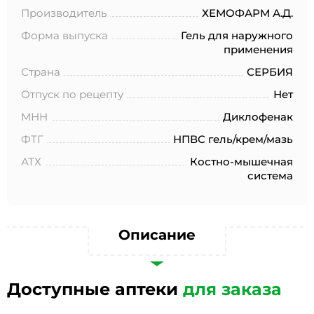
№152-ФЗ «О персональных данных», на условиях и для
Производитель
ХЕМОФАРМ А.Д.
целей, определенных в Согласии на обработку
персональных данных *
Форма выпуска
Гель для наружного
применения
Страна
СЕРБИЯ
Отпуск по рецепту
Нет
МНН
Диклофенак
ФТГ
НПВС гель/крем/мазь
АТХ
Костно-мышечная
система
Описание
Доступные аптеки
для заказа