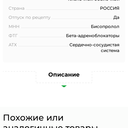
№152-ФЗ «О персональных данных», на условиях и для
целей, определенных в Согласии на обработку
Страна
РОССИЯ
персональных данных *
Отпуск по рецепту
Да
МНН
Бисопролол
ФТГ
Бета-адреноблокаторы
АТХ
Сердечно-сосудистая
система
Описание
Похожие или
аналогичные товары