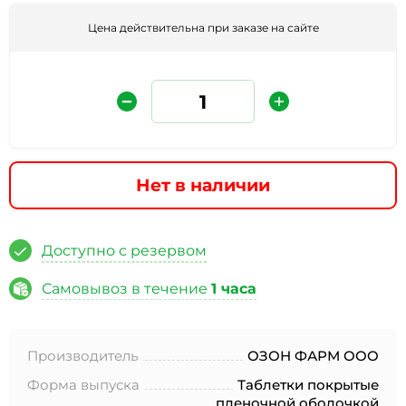
Цена действительна при заказе на сайте
Нет в наличии
Защита от автоматических сообщений
Доступно с резервом
Введите слово на картинке
*
Самовывоз в течение
1 часа
Производитель
ОЗОН ФАРМ ООО
* Нажимая кнопку «Отправить отзыв», я даю свое
согласие на обработку моих персональных данных, в
Форма выпуска
Таблетки покрытые
соответствии с Федеральным законом от 27.07.2006 года
пленочной оболочкой