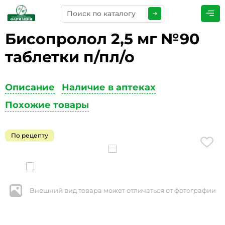
Бисопролол 2,5 мг №90
ПРЕДСТАВЬТЕСЬ
*
таблетки п/пл/о
Описание
Наличие в аптеках
ТЕЛЕФОН
*
Похожие товары
По рецепту
ЭЛЕКТРОННАЯ ПОЧТА
*
Внешний вид товара может отличаться от фотографии
КОММЕНТАРИИ
*