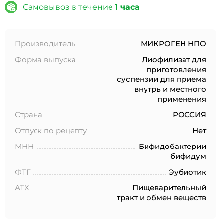
№152-ФЗ «О персональных данных», на условиях и для
Самовывоз в течение
1 часа
целей, определенных в Согласии на обработку
персональных данных *
Производитель
МИКРОГЕН НПО
Форма выпуска
Лиофилизат для
приготовления
суспензии для приема
внутрь и местного
применения
Страна
РОССИЯ
Отпуск по рецепту
Нет
МНН
Бифидобактерии
бифидум
ФТГ
Эубиотик
АТХ
Пищеварительный
тракт и обмен веществ