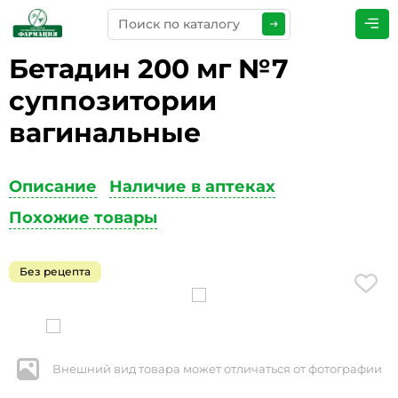
Бетадин 200 мг №7
ПРЕДСТАВЬТЕСЬ
*
суппозитории
вагинальные
ТЕЛЕФОН
*
Описание
Наличие в аптеках
Похожие товары
ЭЛЕКТРОННАЯ ПОЧТА
*
Без рецепта
КОММЕНТАРИИ
*
Внешний вид товара может отличаться от фотографии