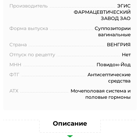
№152-ФЗ «О персональных данных», на условиях и для
Производитель
ЭГИС
целей, определенных в Согласии на обработку
ФАРМАЦЕВТИЧЕСКИЙ
персональных данных *
ЗАВОД ЗАО
Форма выпуска
Суппозитории
вагинальные
Страна
ВЕНГРИЯ
Отпуск по рецепту
Нет
МНН
Повидон-Йод
ФТГ
Антисептические
средства
АТХ
Мочеполовая система и
половые гормоны
Описание