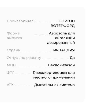
Производитель
НОРТОН
ВОТЕРФОРД
Форма
Аэрозоль для
выпуска
ингаляций
дозированный
Страна
ИРЛАНДИЯ
Отпуск по рецепту
Да
МНН
Беклометазон
ФТГ
Глюкокортикоиды для
местного применения
АТХ
Дыхательная система
ботку моих
.2006 года
еленных в