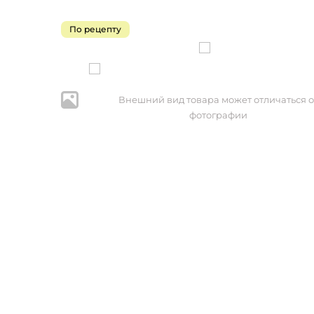
По рецепту
Внешний вид товара может отличаться о
фотографии
* Нажим
персональ
№152-ФЗ 