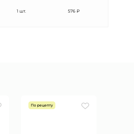
1 шт.
576 ₽
По рецепту