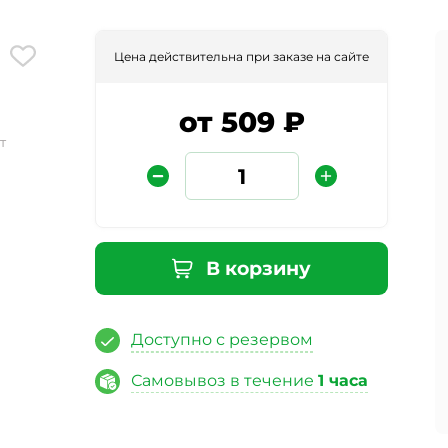
Цена действительна при заказе на сайте
от 509 ₽
т
Защита от автоматических сообщений
В корзину
Введите слово на картинке
*
Доступно с резервом
Самовывоз в течение
1 часа
ая кнопку «Отправить отзыв», я даю свое согласие на обра
ных данных, в соответствии с Федеральным законом от 27.07
«О персональных данных», на условиях и для целей, опред