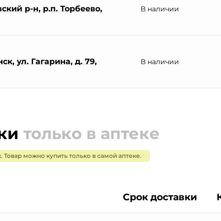
кий р-н, р.п. Торбеево,
В наличии
к, ул. Гагарина, д. 79,
В наличии
пки
только в аптеке
. Товар можно купить только в самой аптеке.
Срок доставки