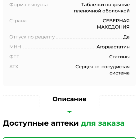
№152-ФЗ «О персональных данных», на условиях и для
Форма выпуска
Таблетки покрытые
целей, определенных в Согласии на обработку
пленочной оболочкой
персональных данных *
Страна
СЕВЕРНАЯ
МАКЕДОНИЯ
Отпуск по рецепту
Да
МНН
Аторвастатин
ФТГ
Статины
АТХ
Сердечно-сосудистая
система
Описание
Доступные аптеки
для заказа