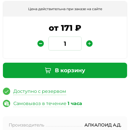
Цена действительна при заказе на сайте
от 171 ₽
Защита от автоматических сообщений
В корзину
Введите слово на картинке
*
Доступно с резервом
Самовывоз в течение
1 часа
* Нажимая кнопку «Отправить отзыв», я даю свое
согласие на обработку моих персональных данных, в
Производитель
АЛКАЛОИД А.Д.
соответствии с Федеральным законом от 27.07.2006 года