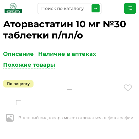
Аторвастатин 10 мг №30
ПРЕДСТАВЬТЕСЬ
*
таблетки п/пл/о
Описание
Наличие в аптеках
ТЕЛЕФОН
*
Похожие товары
По рецепту
ЭЛЕКТРОННАЯ ПОЧТА
*
Внешний вид товара может отличаться от фотографии
КОММЕНТАРИИ
*