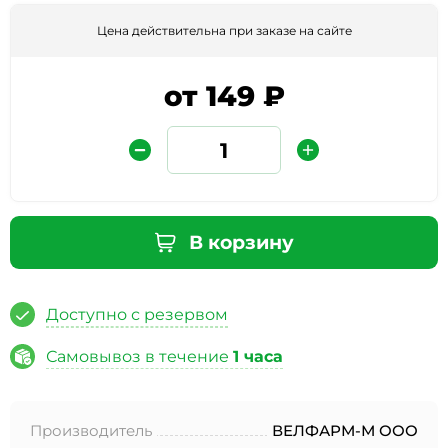
Цена действительна при заказе на сайте
от 149 ₽
Защита от автоматических сообщений
В корзину
Введите слово на картинке
*
Доступно с резервом
Самовывоз в течение
1 часа
* Нажимая кнопку «Отправить отзыв», я даю свое
согласие на обработку моих персональных данных, в
Производитель
ВЕЛФАРМ-М ООО
соответствии с Федеральным законом от 27.07.2006 года