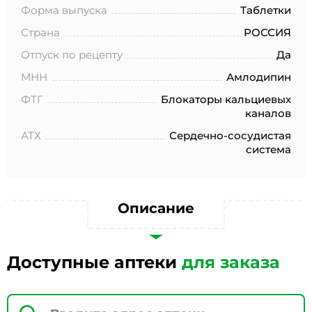
№152-ФЗ «О персональных данных», на условиях и для
Форма выпуска
Таблетки
целей, определенных в Согласии на обработку
персональных данных *
Страна
РОССИЯ
Отпуск по рецепту
Да
МНН
Амлодипин
ФТГ
Блокаторы кальциевых
каналов
АТХ
Сердечно-сосудистая
система
Описание
Доступные аптеки
для заказа