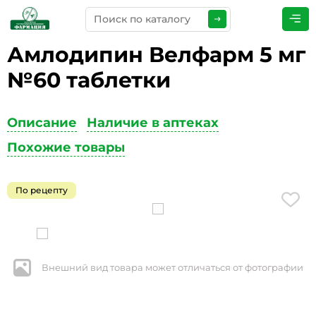
Амлодипин Велфарм 5 мг
ПРЕДСТАВЬТЕСЬ
*
№60 таблетки
Описание
Наличие в аптеках
ТЕЛЕФОН
*
Похожие товары
По рецепту
ЭЛЕКТРОННАЯ ПОЧТА
*
Внешний вид товара может отличаться от фотографии
КОММЕНТАРИИ
*