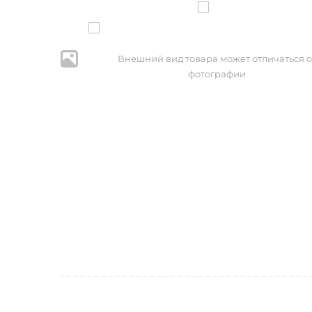
Внешний вид товара может отличаться о
фотографии
* Нажим
персональ
№152-ФЗ 