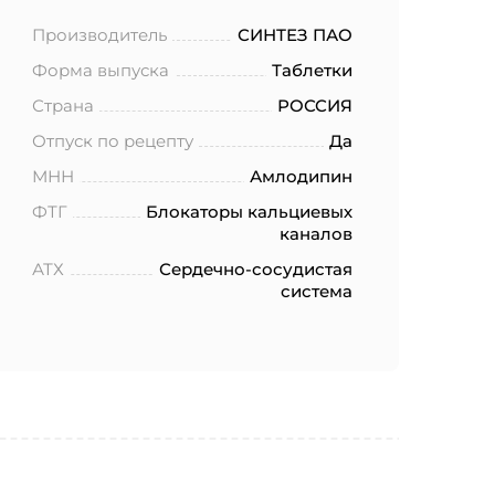
Производитель
СИНТЕЗ ПАО
Форма выпуска
Таблетки
Страна
РОССИЯ
Отпуск по рецепту
Да
МНН
Амлодипин
ФТГ
Блокаторы кальциевых
каналов
АТХ
Сердечно-сосудистая
система
ботку моих
.2006 года
еленных в