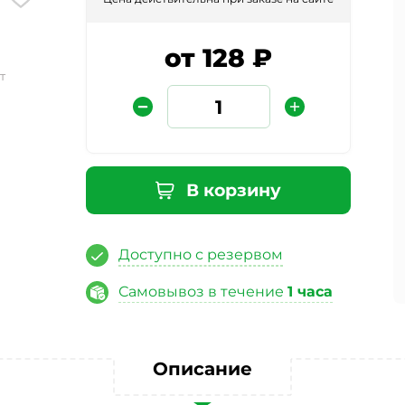
от 128 ₽
т
В корзину
Защита от автоматических сообщений
Доступно с резервом
Введите слово на картинке
*
Самовывоз в течение
1 часа
ая кнопку «Отправить отзыв», я даю свое согласие на обра
Описание
ных данных, в соответствии с Федеральным законом от 27.07
«О персональных данных», на условиях и для целей, опред